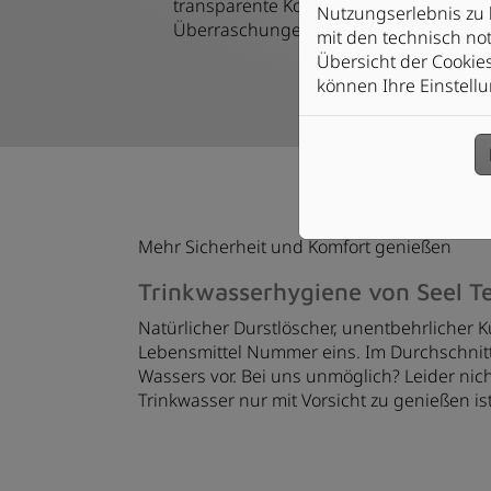
transparente Kostenaufstellung ohne
Nutzungserlebnis zu 
Überraschungen
mit den technisch not
Übersicht der Cookie
können Ihre Einstellu
Mehr Sicherheit und Komfort genießen
Trinkwasserhygiene von Seel T
Natürlicher Durstlöscher, unentbehrlicher 
Lebensmittel Nummer eins. Im Durchschnitt 
Wassers vor. Bei uns unmöglich? Leider nich
Trinkwasser nur mit Vorsicht zu genießen ist