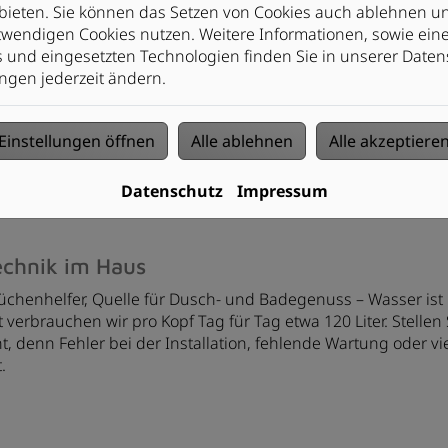
Mit uns haben Sie Planung, Installation
bieten. Sie können das Setzen von Cookies auch ablehnen un
und Instandhaltung aus einer Hand
wendigen Cookies nutzen. Weitere Informationen, sowie eine 
s und eingesetzten Technologien finden Sie in unserer Daten
ngen jederzeit ändern.
Einstellungen öffnen
Alle ablehnen
Alle akzeptiere
Datenschutz
Impressum
echnik im Haus
Küchenhelfer, Quelle für Dusch- und Badegenuss – Wasser ist 
verbrauchen wir pro Kopf Tag für Tag etwa 120 Liter. Stellen
t, denn Fehler bei der Installation, fehlende Wartung oder vi
.