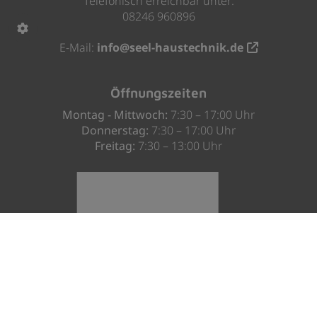
Telefonisch erreichbar unter:
08246 960896
E-Mail:
info@seel-haustechnik.de
Öffnungszeiten
Montag - Mittwoch:
7:30 – 17:00 Uhr
Donnerstag:
7:30 – 17:00 Uhr
Freitag:
7:30 – 13:00 Uhr