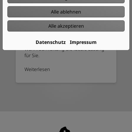
Zentrale Wohnraumlüftung
Alle ablehnen
Sie planen einen Neubau und suchen
eine möglichst energieeffiziente
Alle akzeptieren
Möglichkeit der Lüftung? Sie wollen
Sommer wie Winter ein angenehmes
Datenschutz
Impressum
Raumklima? Dann ist eine zentrale
Wohnraumlüftung die ideale Lösung
für Sie.
Weiterlesen