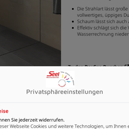
Die Strahlart lässt große
vollwertiges, üppiges D
Schaum lässt sich auch 
Effektiv schlägt sich di
Wasserrechnung nieder
Zu den DaySpa Duschen
Privatsphäre­einstellungen
eise
nen Sie jederzeit widerrufen.
g
eser Webseite Cookies und weitere Technologien, um Ihnen 