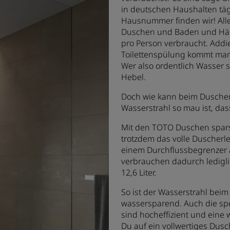
in deutschen Haushalten täg
Hausnummer finden wir! Allei
Duschen und Baden und Händ
pro Person verbraucht. Add
Toilettenspülung kommt man 
Wer also ordentlich Wasser 
Hebel.
Doch wie kann beim Duschen
Wasserstrahl so mau ist, das
Mit den TOTO Duschen spars
trotzdem das volle Duscherl
einem Durchflussbegrenzer 
verbrauchen dadurch lediglic
12,6 Liter.
So ist der Wasserstrahl be
wassersparend. Auch die spe
sind hocheffizient und eine
Du auf ein vollwertiges Dus