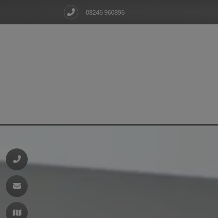
08246 960896
d schließen
ließen
schließen
 schließen
 und schließen
 schließen