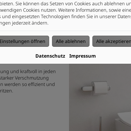
bieten. Sie können das Setzen von Cookies auch ablehnen un
ss auf den Wasserverbrauch.
wendigen Cookies nutzen. Weitere Informationen, sowie eine 
bauten gibt es manchmal
s und eingesetzten Technologien finden Sie in unserer Daten
 andere veraltete WCs, die
ngen jederzeit ändern.
rauchen, also eine Menge.
ovative Lösung entwickelt.
Einstellungen öffnen
Alle ablehnen
Alle akzeptiere
USH Spülung ausgestattet,
Eine weitere gute Nachricht:
Datenschutz
Impressum
ng von TOTO sehr effektiv.
ng und kraftvoll in jeden
 starker Verschmutzung
n werden so effizient und
ritzen.