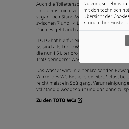
Nutzungserlebnis zu 
Auch die Toilettenspülung hat einen Einflu
mit den technisch not
Und der ist nicht zu unterschätzen. In Alt
Übersicht der Cookie
sogar noch Stand-WCs mit Druckspülern und
können Ihre Einstellu
zwischen 7 und 14 Liter pro Spülgang verb
Doch es geht auch anders.
TOTO hat hierfür eine wassersparende, inn
So sind alle TOTO WCs mit der TORNADO FL
die nur 4,5 Liter pro Spülgang verbraucht. 
Trotz geringerer Wassermenge ist die Spülu
Das Wasser wird in einer kreisenden Bewegu
Winkel des WC-Beckens geleitet. Selbst bei
reicht meist ein Spülgang. Verunreinigunge
vollständig weggespült und das ohne zu sp
Zu den TOTO WCs